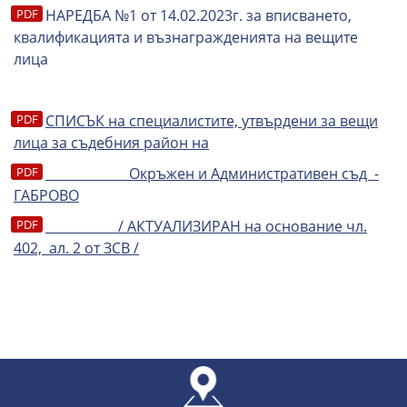
НАРЕДБА №1 от 14.02.2023г. за вписването,
квалификацията и възнагражденията на вещите
лица
СПИСЪК на специалистите, утвърдени за вещи
лица за съдебния район на
Окръжен и Административен съд -
ГАБРОВО
/ АКТУАЛИЗИРАН на основание чл.
402, ал. 2 от ЗСВ /