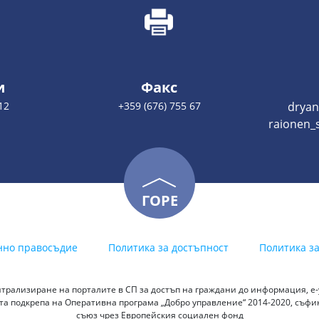
и
Факс
12
+359 (676) 755 67
dryan
raionen_
ГОРЕ
нно правосъдие
Политика за достъпност
Политика з
трализиране на порталите в СП за достъп на граждани до информация, е-у
а подкрепа на Оперативна програма „Добро управление“ 2014-2020, съф
съюз чрез Европейския социален фонд