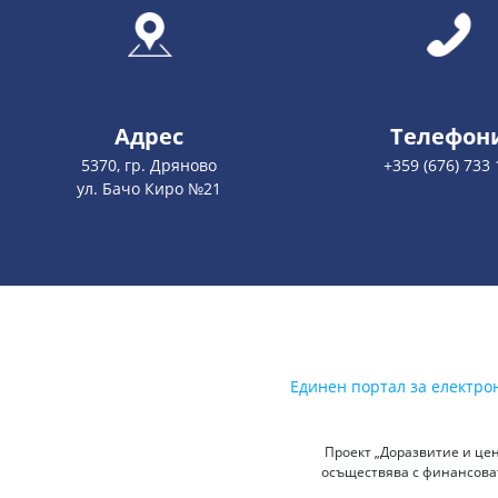
Адрес
Телефон
5370, гр. Дряново
+359 (676) 733 
ул. Бачо Киро №21
Единен портал за електро
Проект „Доразвитие и цен
осъществява с финансоват