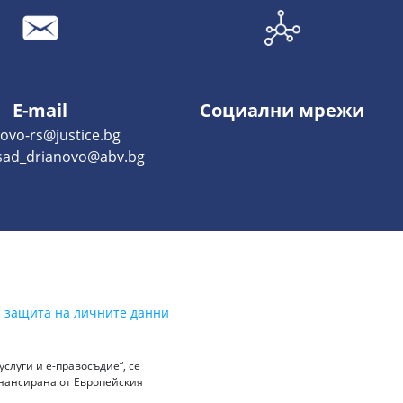
E-mail
Социални мрежи
ovo-rs@justice.bg
sad_drianovo@abv.bg
а защита на личните данни
слуги и е-правосъдие“, се
инансирана от Европейския