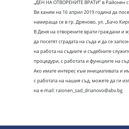
„ДЕН НА ОТВОРЕНИТЕ ВРАТИ” в Районен с
Ви каним на 16 април 2019 година да посе
намираща се в гр. Дряново, ул. „Бачo Кир
В Деня на отворените врати граждани и 
да посетят сградата на съда и да се запо
на работа на съдиите и съдебните служит
процедури, с работата и функциите на съ
Ако имате интерес към инициативата и и
с работата на нашия съд, можете да ги и
на e-mail: raionen_sad_drianovo@abv.bg