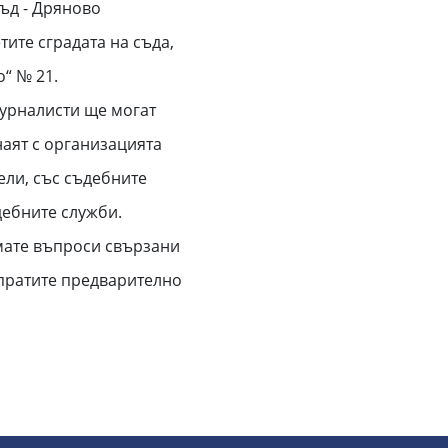
ъд - Дряново
тите сградата на съда,
о“ № 21.
журналисти ще могат
знаят с организацията
ели, със съдебните
дебните служби.
мате въпроси свързани
зпратите предварително