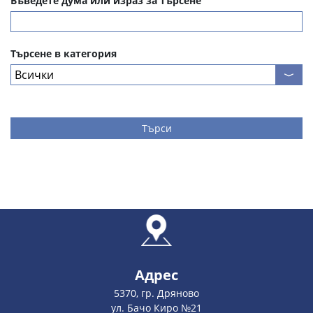
Въведете дума или израз за търсене
Търсене в категория
Търси
Адрес
5370, гр. Дряново
ул. Бачо Киро №21