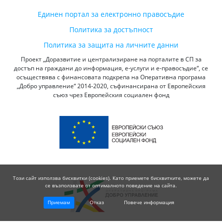
Единен портал за електронно правосъдие
Политика за достъпност
Политика за защита на личните данни
Проект „Доразвитие и централизиране на порталите в СП за
достъп на граждани до информация, е-услуги и е-правосъдие“, се
осъществява с финансовата подкрепа на Оперативна програма
„Добро управление“ 2014-2020, съфинансирана от Европейския
съюз чрез Европейския социален фонд
Този сайт използва бисквитки (cookies). Като приемете бисквитките, можете да
се възползвате от оптималното поведение на сайта.
Приемам
Отказ
Повече информация